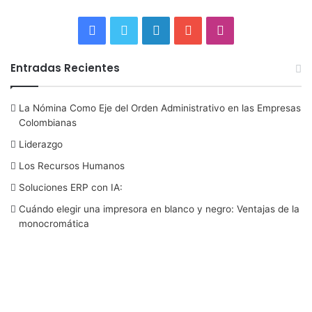
F
T
L
Y
I
a
w
i
o
n
Entradas Recientes
c
i
n
u
s
La Nómina Como Eje del Orden Administrativo en las Empresas
e
t
k
T
t
Colombianas
b
t
e
u
a
Liderazgo
Los Recursos Humanos
o
e
d
b
g
Soluciones ERP con IA:
o
r
I
e
r
Cuándo elegir una impresora en blanco y negro: Ventajas de la
monocromática
k
n
a
m