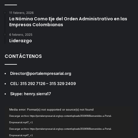
11 febrero, 2026
La Nómina Como Eje del Orden Administrativo en las
Empresas Colombianas
6 febrero, 2025
Liderazgo
CONTÁCTENOS
Director@portalempresarial.org
CEL: 315 292 7126 – 315 329 2409
Skype: henry.sierra17
Reproductor
Media error: Format(s) not supported or source(s) not found
de
Descargar archivo: https://portalempresarial.org/wp-content/uploads/2019/06/Bienvenidos-a-Portal-
vídeo
Empresarial.mp4?_=1
Descargar archivo: https://portalempresarial.org/wp-content/uploads/2019/06/Bienvenidos-a-Portal-
Empresarial.mp4?_=1