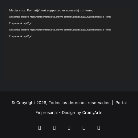
Reproductor
Media error: Format(s) not supported or source(s) not found
de
Descargar archivo: https://portalempresarial.org/wp-content/uploads/2019/06/Bienvenidos-a-Portal-
vídeo
Empresarial.mp4?_=1
Descargar archivo: https://portalempresarial.org/wp-content/uploads/2019/06/Bienvenidos-a-Portal-
Empresarial.mp4?_=1
© Copyright 2026, Todos los derechos reservados |
Portal
Empresarial - Design by CromyArte
Facebook
Twitter
LinkedIn
YouTube
Instagram