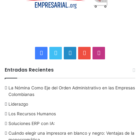
F
T
L
Y
I
a
w
i
o
n
Entradas Recientes
c
i
n
u
s
La Nómina Como Eje del Orden Administrativo en las Empresas
e
t
k
T
t
Colombianas
b
t
e
u
a
Liderazgo
Los Recursos Humanos
o
e
d
b
g
Soluciones ERP con IA:
o
r
I
e
r
Cuándo elegir una impresora en blanco y negro: Ventajas de la
monocromática