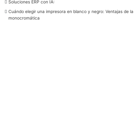
Soluciones ERP con IA:
o
r
I
e
r
Cuándo elegir una impresora en blanco y negro: Ventajas de la
monocromática
k
n
a
m