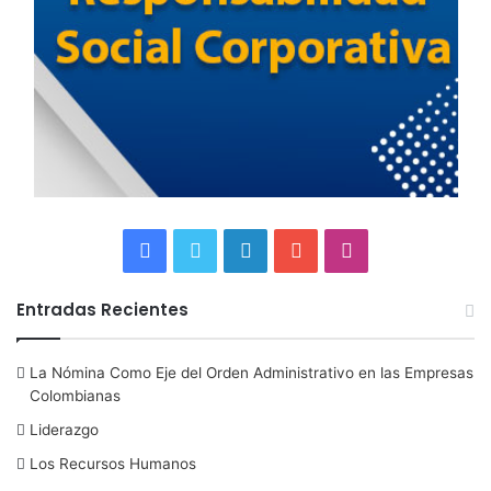
F
T
L
Y
I
a
w
i
o
n
Entradas Recientes
c
i
n
u
s
La Nómina Como Eje del Orden Administrativo en las Empresas
e
t
k
T
t
Colombianas
b
t
e
u
a
Liderazgo
Los Recursos Humanos
o
e
d
b
g