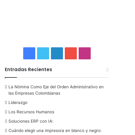
F
T
L
Y
I
a
w
i
o
n
Entradas Recientes
c
i
n
u
s
La Nómina Como Eje del Orden Administrativo en
e
t
k
T
t
las Empresas Colombianas
b
t
e
u
a
Liderazgo
Los Recursos Humanos
o
e
d
b
g
Soluciones ERP con IA:
o
r
I
e
r
Cuándo elegir una impresora en blanco y negro: