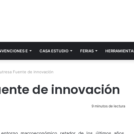
NVENCIONES E
CASA ESTUDIO
FERIAS
HERRAMIENTA
utresa Fuente de innovación
ente de innovación
9 minutos de lectura
entorno macroeconómico retador de los últimos años,