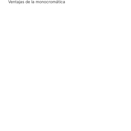
Ventajas de la monocromática
k
n
a
m