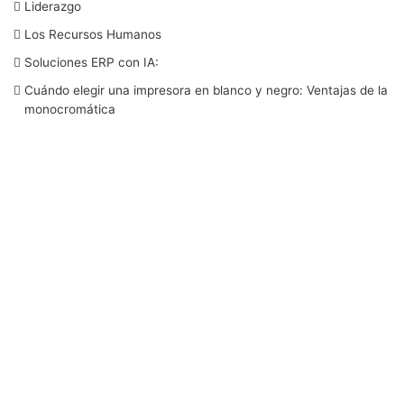
b
t
e
u
a
Liderazgo
Los Recursos Humanos
o
e
d
b
g
Soluciones ERP con IA:
o
r
I
e
r
Cuándo elegir una impresora en blanco y negro: Ventajas de la
monocromática
k
n
a
m