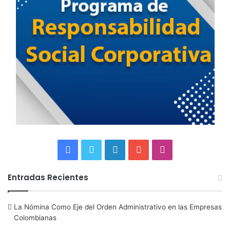
F
T
L
Y
I
a
w
i
o
n
Entradas Recientes
c
i
n
u
s
La Nómina Como Eje del Orden Administrativo en las Empresas
e
t
k
T
t
Colombianas