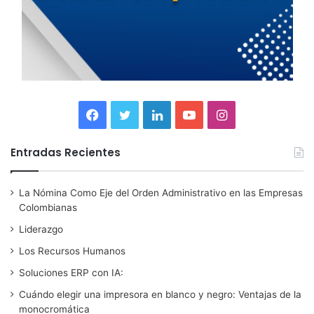
F
T
L
Y
I
a
w
i
o
n
Entradas Recientes
c
i
n
u
s
La Nómina Como Eje del Orden Administrativo en las Empresas
e
t
k
T
t
Colombianas
b
t
e
u
a
Liderazgo
Los Recursos Humanos
o
e
d
b
g
Soluciones ERP con IA:
o
r
I
e
r
Cuándo elegir una impresora en blanco y negro: Ventajas de la
monocromática
k
n
a