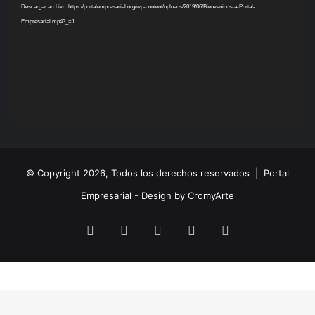
Descargar archivo: https://portalempresarial.org/wp-content/uploads/2019/06/Bienvenidos-a-Portal-
Empresarial.mp4?_=1
© Copyright 2026, Todos los derechos reservados |
Portal
Empresarial - Design by CromyArte
Facebook
Twitter
LinkedIn
YouTube
Instagram