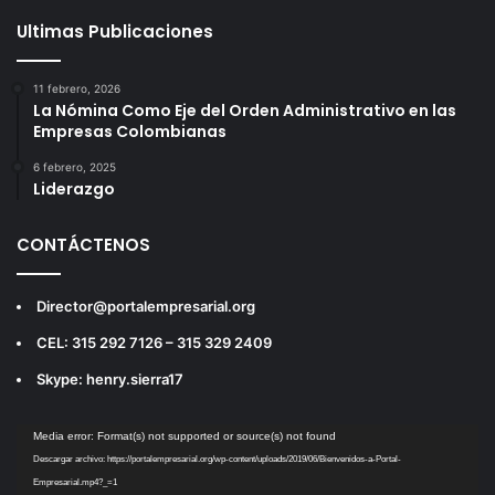
Ultimas Publicaciones
11 febrero, 2026
La Nómina Como Eje del Orden Administrativo en las
Empresas Colombianas
6 febrero, 2025
Liderazgo
CONTÁCTENOS
Director@portalempresarial.org
CEL: 315 292 7126 – 315 329 2409
Skype: henry.sierra17
Reproductor
Media error: Format(s) not supported or source(s) not found
de
Descargar archivo: https://portalempresarial.org/wp-content/uploads/2019/06/Bienvenidos-a-Portal-
vídeo
Empresarial.mp4?_=1