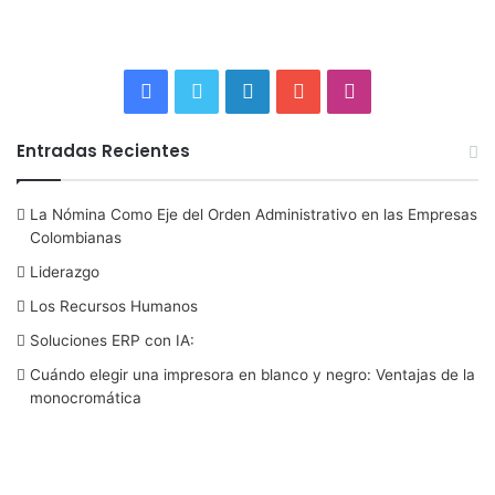
F
T
L
Y
I
a
w
i
o
n
Entradas Recientes
c
i
n
u
s
La Nómina Como Eje del Orden Administrativo en las Empresas
e
t
k
T
t
Colombianas
b
t
e
u
a
Liderazgo
Los Recursos Humanos
o
e
d
b
g
Soluciones ERP con IA:
o
r
I
e
r
Cuándo elegir una impresora en blanco y negro: Ventajas de la
monocromática
k
n
a
m