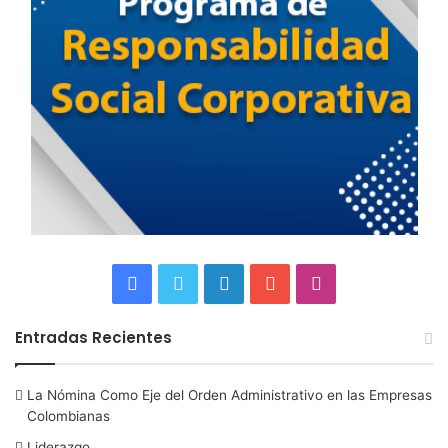
F
T
L
Y
I
a
w
i
o
n
Entradas Recientes
c
i
n
u
s
La Nómina Como Eje del Orden Administrativo en las Empresas
e
t
k
T
t
Colombianas
b
t
e
u
a
Liderazgo