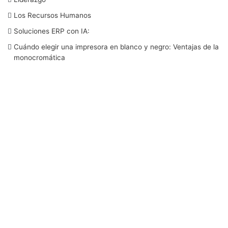
Los Recursos Humanos
o
e
d
b
g
Soluciones ERP con IA:
o
r
I
e
r
Cuándo elegir una impresora en blanco y negro: Ventajas de la
monocromática
k
n
a
m