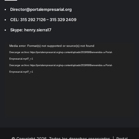
Director@portalempresarial.org
CEL: 315 292 7126 – 315 329 2409
Skype: henry.sierra17
Reproductor
Media error: Format(s) not supported or source(s) not found
de
Descargar archivo: https://portalempresarial.org/wp-content/uploads/2019/06/Bienvenidos-a-Portal-
vídeo
Empresarial.mp4?_=1
Descargar archivo: https://portalempresarial.org/wp-content/uploads/2019/06/Bienvenidos-a-Portal-
Empresarial.mp4?_=1
© Copyright 2026, Todos los derechos reservados |
Portal