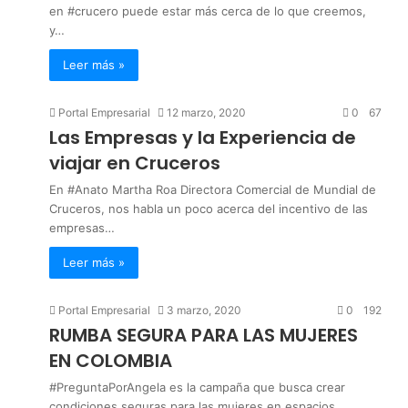
en #crucero puede estar más cerca de lo que creemos,
y…
Leer más »
Portal Empresarial
12 marzo, 2020
0
67
Las Empresas y la Experiencia de
viajar en Cruceros
En #Anato Martha Roa Directora Comercial de Mundial de
Cruceros, nos habla un poco acerca del incentivo de las
empresas…
Leer más »
Portal Empresarial
3 marzo, 2020
0
192
RUMBA SEGURA PARA LAS MUJERES
EN COLOMBIA
#PreguntaPorAngela es la campaña que busca crear
condiciones seguras para las mujeres en espacios