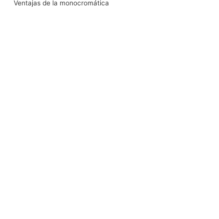
Ventajas de la monocromática
k
n
a
m