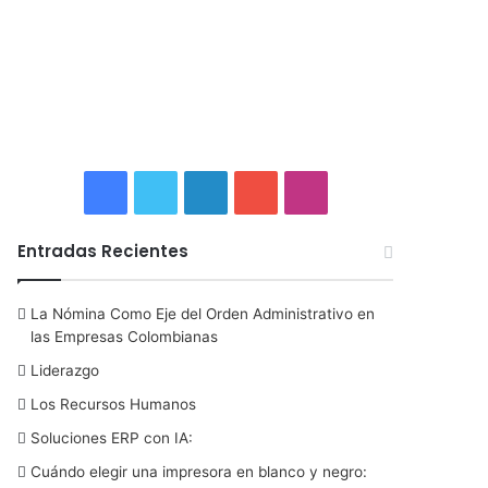
F
T
L
Y
I
a
w
i
o
n
Entradas Recientes
c
i
n
u
s
La Nómina Como Eje del Orden Administrativo en
e
t
k
T
t
las Empresas Colombianas
b
t
e
u
a
Liderazgo
Los Recursos Humanos
o
e
d
b
g
Soluciones ERP con IA:
o
r
I
e
r
Cuándo elegir una impresora en blanco y negro: