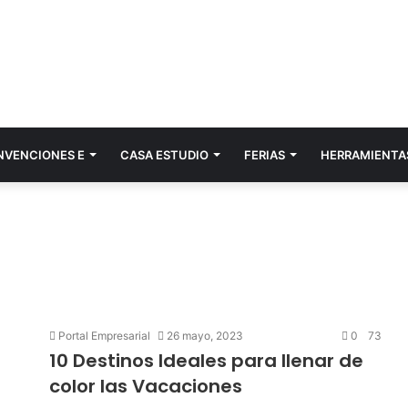
NVENCIONES E
CASA ESTUDIO
FERIAS
HERRAMIENTA
Portal Empresarial
26 mayo, 2023
0
73
10 Destinos Ideales para llenar de
color las Vacaciones