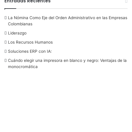
Entradas Recientes
c
i
n
u
s
La Nómina Como Eje del Orden Administrativo en las Empresas
e
t
k
T
t
Colombianas
b
t
e
u
a
Liderazgo
Los Recursos Humanos
o
e
d
b
g
Soluciones ERP con IA:
o
r
I
e
r
Cuándo elegir una impresora en blanco y negro: Ventajas de la
monocromática
k
n
a
m