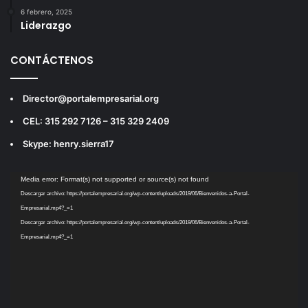
6 febrero, 2025
Liderazgo
CONTÁCTENOS
Director@portalempresarial.org
CEL: 315 292 7126 – 315 329 2409
Skype: henry.sierra17
Reproductor
Media error: Format(s) not supported or source(s) not found
de
Descargar archivo: https://portalempresarial.org/wp-content/uploads/2019/06/Bienvenidos-a-Portal-
vídeo
Empresarial.mp4?_=1
Descargar archivo: https://portalempresarial.org/wp-content/uploads/2019/06/Bienvenidos-a-Portal-
Empresarial.mp4?_=1