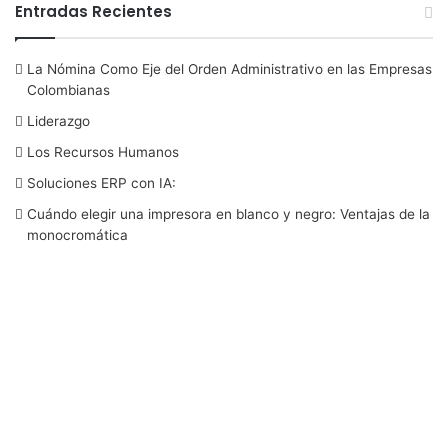
Entradas Recientes
c
i
n
u
s
La Nómina Como Eje del Orden Administrativo en las Empresas
e
t
k
T
t
Colombianas
b
t
e
u
a
Liderazgo
Los Recursos Humanos
o
e
d
b
g
Soluciones ERP con IA:
o
r
I
e
r
Cuándo elegir una impresora en blanco y negro: Ventajas de la
monocromática
k
n
a
m