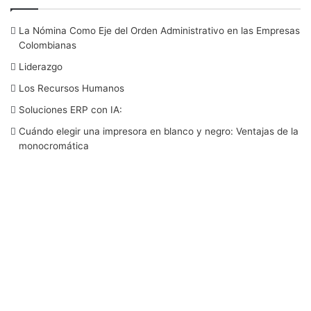
c
i
n
u
s
La Nómina Como Eje del Orden Administrativo en las Empresas
e
t
k
T
t
Colombianas
b
t
e
u
a
Liderazgo
Los Recursos Humanos
o
e
d
b
g
Soluciones ERP con IA:
o
r
I
e
r
Cuándo elegir una impresora en blanco y negro: Ventajas de la
monocromática
k
n
a
m