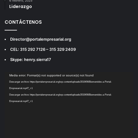
6 febrero, 2025
Liderazgo
CONTÁCTENOS
Director@portalempresarial.org
CEL: 315 292 7126 – 315 329 2409
Skype: henry.sierra17
Reproductor
Media error: Format(s) not supported or source(s) not found
de
Descargar archivo: https://portalempresarial.org/wp-content/uploads/2019/06/Bienvenidos-a-Portal-
vídeo
Empresarial.mp4?_=1
Descargar archivo: https://portalempresarial.org/wp-content/uploads/2019/06/Bienvenidos-a-Portal-
Empresarial.mp4?_=1