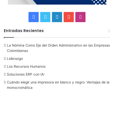
F
T
L
Y
I
a
w
i
o
n
Entradas Recientes
c
i
n
u
s
La Nómina Como Eje del Orden Administrativo en las Empresas
e
t
k
T
t
Colombianas
b
t
e
u
a
Liderazgo
Los Recursos Humanos
o
e
d
b
g
Soluciones ERP con IA:
o
r
I
e
r
Cuándo elegir una impresora en blanco y negro: Ventajas de la
monocromática
k
n
a
m