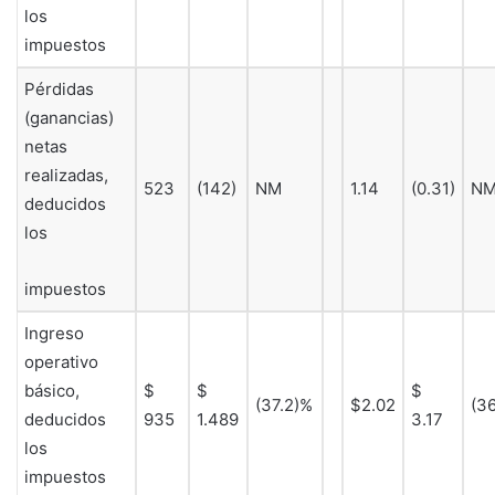
los
impuestos
Pérdidas
(ganancias)
netas
realizadas,
523
(142)
NM
1.14
(0.31)
N
deducidos
los
impuestos
Ingreso
operativo
básico,
$
$
$
(37.2)%
$2.02
(3
deducidos
935
1.489
3.17
los
impuestos