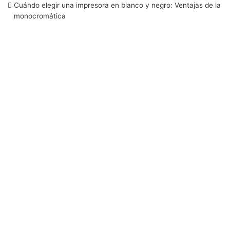
Cuándo elegir una impresora en blanco y negro: Ventajas de la
monocromática
k
n
a
m