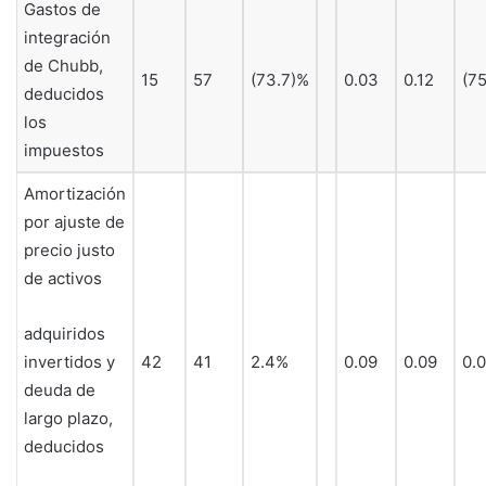
Gastos de
integración
de Chubb,
15
57
(73.7)%
0.03
0.12
(7
deducidos
los
impuestos
Amortización
por ajuste de
precio justo
de activos
adquiridos
invertidos y
42
41
2.4%
0.09
0.09
0.
deuda de
largo plazo,
deducidos