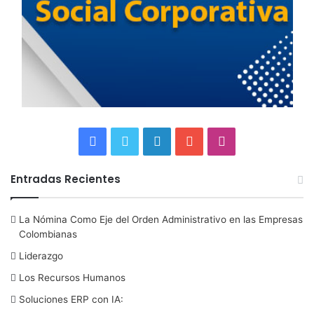
F
T
L
Y
I
a
w
i
o
n
Entradas Recientes
c
i
n
u
s
La Nómina Como Eje del Orden Administrativo en las Empresas
e
t
k
T
t
Colombianas
b
t
e
u
a
Liderazgo
Los Recursos Humanos
o
e
d
b
g
Soluciones ERP con IA:
o
r
I
e
r