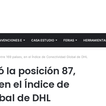
NVENCIONES E
CASA ESTUDIO
FERIAS
HERRAMIENTA
ntre 169 países, en el Índice de Conectividad Global de DHL
 la posición 87,
en el Índice de
bal de DHL