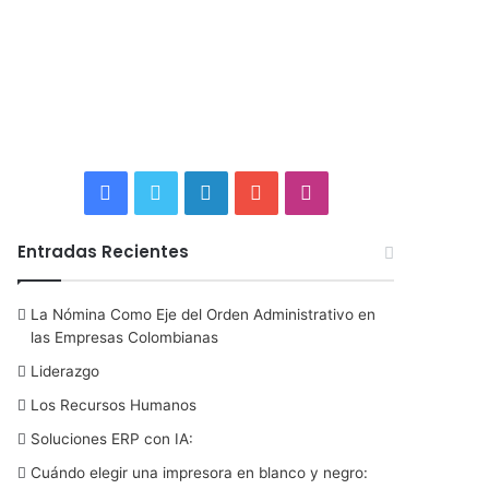
F
T
L
Y
I
a
w
i
o
n
Entradas Recientes
c
i
n
u
s
La Nómina Como Eje del Orden Administrativo en
e
t
k
T
t
las Empresas Colombianas
b
t
e
u
a
Liderazgo
Los Recursos Humanos
o
e
d
b
g
Soluciones ERP con IA:
o
r
I
e
r
Cuándo elegir una impresora en blanco y negro: