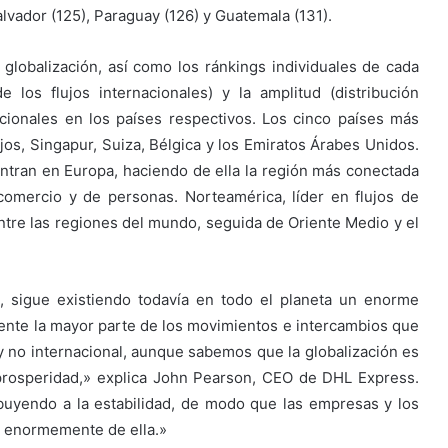
alvador (125), Paraguay (126) y Guatemala (131).
a globalización, así como los ránkings individuales de cada
 los flujos internacionales) y la amplitud (distribución
acionales en los países respectivos. Los cinco países más
s, Singapur, Suiza, Bélgica y los Emiratos Árabes Unidos.
tran en Europa, haciendo de ella la región más conectada
comercio y de personas. Norteamérica, líder en flujos de
entre las regiones del mundo, seguida de Oriente Medio y el
 sigue existiendo todavía en todo el planeta un enorme
mente la mayor parte de los movimientos e intercambios que
 no internacional, aunque sabemos que la globalización es
 prosperidad,» explica John Pearson, CEO de DHL Express.
buyendo a la estabilidad, de modo que las empresas y los
an enormemente de ella.»