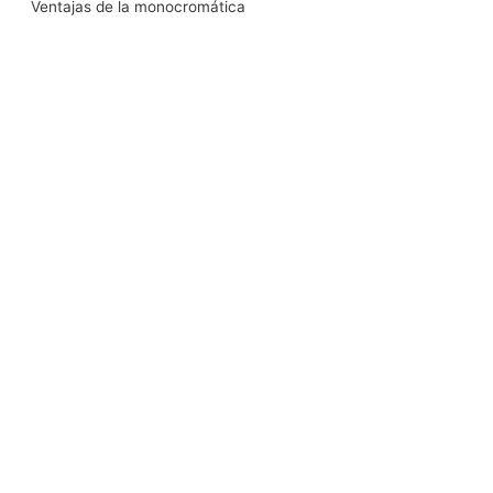
Ventajas de la monocromática
k
n
a
m