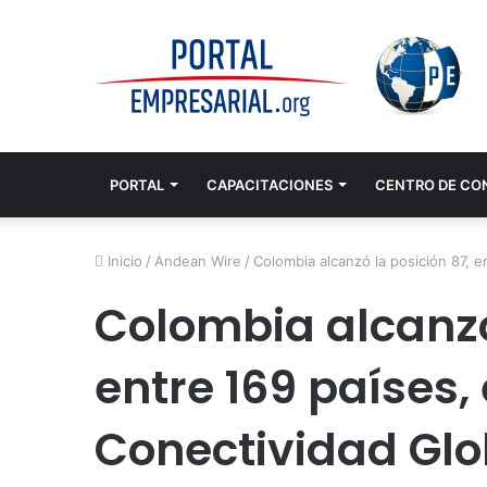
PORTAL
CAPACITACIONES
CENTRO DE CO
Inicio
/
Andean Wire
/
Colombia alcanzó la posición 87, e
Colombia alcanzó
entre 169 países, 
Conectividad Glo