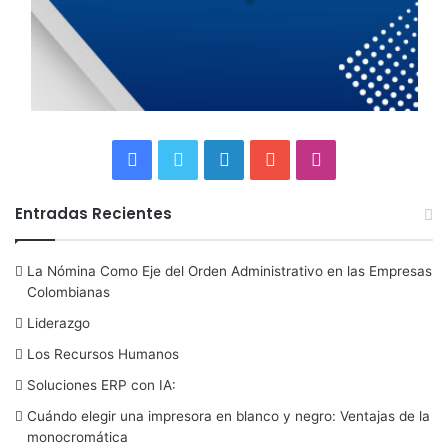
F
T
L
Y
I
a
w
i
o
n
Entradas Recientes
c
i
n
u
s
La Nómina Como Eje del Orden Administrativo en las Empresas
e
t
k
T
t
Colombianas
b
t
e
u
a
Liderazgo
Los Recursos Humanos
o
e
d
b
g
Soluciones ERP con IA:
o
r
I
e
r
Cuándo elegir una impresora en blanco y negro: Ventajas de la
monocromática
k
n
a