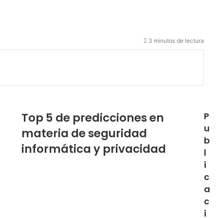
3 minutos de lectura
Top 5 de predicciones en
P
u
materia de seguridad
b
informática y privacidad
l
i
c
a
c
i