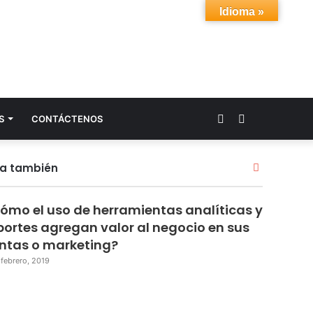
Idioma »
Acceso
Buscar
S
CONTÁCTENOS
por
ra también
C
e
r
ómo el uso de herramientas analíticas y
r
a
portes agregan valor al negocio en sus
r
ntas o marketing?
 febrero, 2019