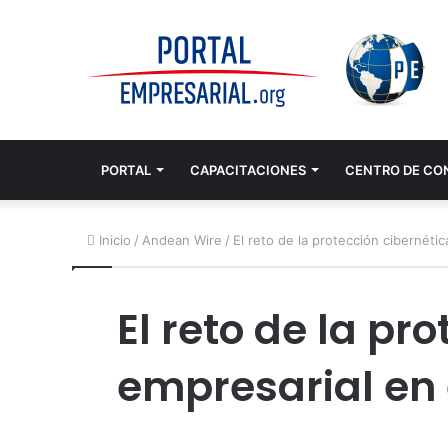
PORTAL
CAPACITACIONES
CENTRO DE CO
Inicio
/
Andean Wire
/
El reto de la protección cibernéti
El reto de la pr
empresarial en 