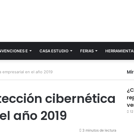
NVENCIONES E
CASA ESTUDIO
FERIAS
HERRAMIENTA
Mi
ca empresarial en el año 2019
¿C
otección cibernética
re
ve
el año 2019
12
3 minutos de lectura