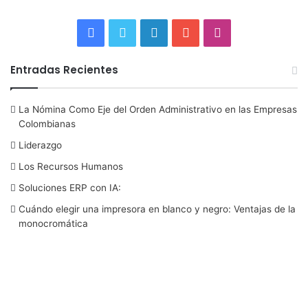
F
T
L
Y
I
a
w
i
o
n
Entradas Recientes
c
i
n
u
s
La Nómina Como Eje del Orden Administrativo en las Empresas
e
t
k
T
t
Colombianas
b
t
e
u
a
Liderazgo
Los Recursos Humanos
o
e
d
b
g
Soluciones ERP con IA:
o
r
I
e
r
Cuándo elegir una impresora en blanco y negro: Ventajas de la
monocromática
k
n
a
m