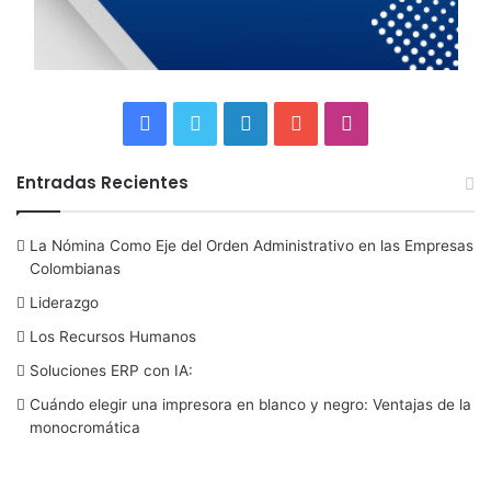
F
T
L
Y
I
a
w
i
o
n
Entradas Recientes
c
i
n
u
s
La Nómina Como Eje del Orden Administrativo en las Empresas
e
t
k
T
t
Colombianas
b
t
e
u
a
Liderazgo
Los Recursos Humanos
o
e
d
b
g
Soluciones ERP con IA:
o
r
I
e
r
Cuándo elegir una impresora en blanco y negro: Ventajas de la
monocromática
k
n
a
m