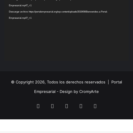
vídeo
Empresarial.mp4?_=1
Descargar archivo: https://portalempresarial.org/wp-content/uploads/2019/06/Bienvenidos-a-Portal-
Empresarial.mp4?_=1
© Copyright 2026, Todos los derechos reservados |
Portal
Empresarial - Design by CromyArte
Facebook
Twitter
LinkedIn
YouTube
Instagram