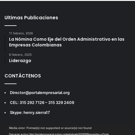
Ultimas Publicaciones
11 febrero, 2026
La Nómina Como Eje del Orden Administrativo en las
Empresas Colombianas
6 febrero, 2025
Liderazgo
CONTÁCTENOS
Director@portalempresarial.org
CEL: 315 292 7126 – 315 329 2409
Skype: henry.sierra17
Reproductor
Media error: Format(s) not supported or source(s) not found
de
Descargar archivo: https://portalempresarial.org/wp-content/uploads/2019/06/Bienvenidos-a-Portal-