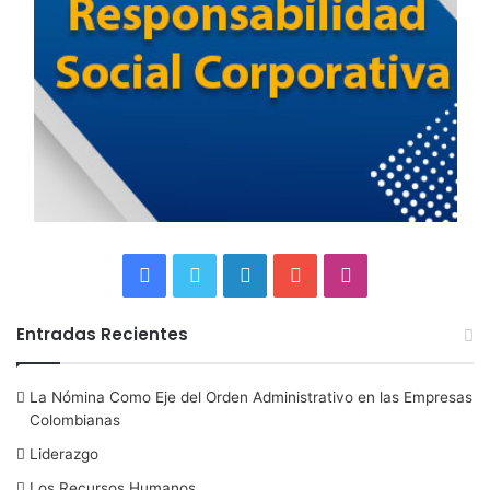
F
T
L
Y
I
a
w
i
o
n
Entradas Recientes
c
i
n
u
s
La Nómina Como Eje del Orden Administrativo en las Empresas
e
t
k
T
t
Colombianas
b
t
e
u
a
Liderazgo
Los Recursos Humanos