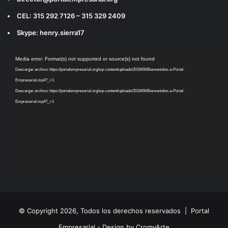
CEL: 315 292 7126 – 315 329 2409
Skype: henry.sierra17
Reproductor
Media error: Format(s) not supported or source(s) not found
de
Descargar archivo: https://portalempresarial.org/wp-content/uploads/2019/06/Bienvenidos-a-Portal-
vídeo
Empresarial.mp4?_=1
Descargar archivo: https://portalempresarial.org/wp-content/uploads/2019/06/Bienvenidos-a-Portal-
Empresarial.mp4?_=1
© Copyright 2026, Todos los derechos reservados |
Portal
Empresarial - Design by CromyArte