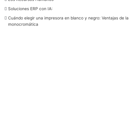
o
e
d
b
g
Soluciones ERP con IA:
o
r
I
e
r
Cuándo elegir una impresora en blanco y negro: Ventajas de la
monocromática
k
n
a
m