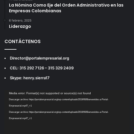
La Nómina Como Eje del Orden Administrativo en las
Empresas Colombianas
6 febrero, 2025
Liderazgo
CONTÁCTENOS
Director@portalempresarial.org
CEL: 315 292 7126 – 315 329 2409
Skype: henry.sierra17
Reproductor
Media error: Format(s) not supported or source(s) not found
de
Descargar archivo: https://portalempresarial.org/wp-content/uploads/2019/06/Bienvenidos-a-Portal-
vídeo
Empresarial.mp4?_=1
Descargar archivo: https://portalempresarial.org/wp-content/uploads/2019/06/Bienvenidos-a-Portal-
Empresarial.mp4?_=1