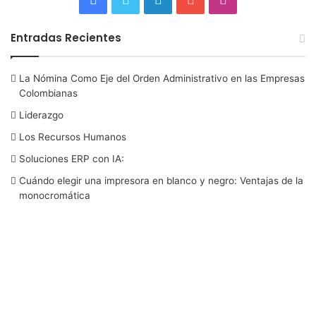
a
w
i
o
n
Entradas Recientes
c
i
n
u
s
La Nómina Como Eje del Orden Administrativo en las Empresas
e
t
k
T
t
Colombianas
b
t
e
u
a
Liderazgo
Los Recursos Humanos
o
e
d
b
g
Soluciones ERP con IA:
o
r
I
e
r
Cuándo elegir una impresora en blanco y negro: Ventajas de la
monocromática
k
n
a
m