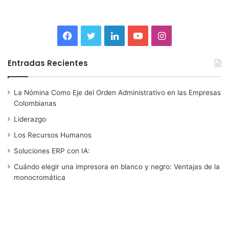
F
T
L
Y
I
a
w
i
o
n
Entradas Recientes
c
i
n
u
s
La Nómina Como Eje del Orden Administrativo en las Empresas
e
t
k
T
t
Colombianas
b
t
e
u
a
Liderazgo
Los Recursos Humanos
o
e
d
b
g
Soluciones ERP con IA:
o
r
I
e
r
Cuándo elegir una impresora en blanco y negro: Ventajas de la
monocromática
k
n
a
m