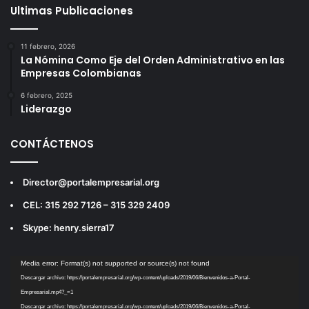
Ultimas Publicaciones
11 febrero, 2026
La Nómina Como Eje del Orden Administrativo en las
Empresas Colombianas
6 febrero, 2025
Liderazgo
CONTÁCTENOS
Director@portalempresarial.org
CEL: 315 292 7126 – 315 329 2409
Skype: henry.sierra17
Reproductor
Media error: Format(s) not supported or source(s) not found
de
Descargar archivo: https://portalempresarial.org/wp-content/uploads/2019/06/Bienvenidos-a-Portal-
vídeo
Empresarial.mp4?_=1
Descargar archivo: https://portalempresarial.org/wp-content/uploads/2019/06/Bienvenidos-a-Portal-