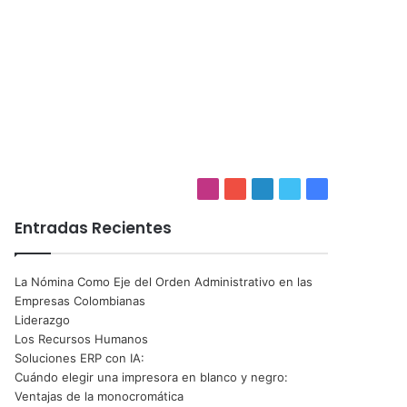
I
Y
L
T
F
n
o
i
w
a
Entradas Recientes
s
u
n
i
c
t
T
k
t
e
a
u
e
t
b
La Nómina Como Eje del Orden Administrativo en las
g
b
d
e
o
Empresas Colombianas
Liderazgo
r
e
I
r
o
Los Recursos Humanos
a
n
k
Soluciones ERP con IA:
m
Cuándo elegir una impresora en blanco y negro:
Ventajas de la monocromática