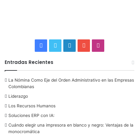
F
T
L
Y
I
a
w
i
o
n
Entradas Recientes
c
i
n
u
s
La Nómina Como Eje del Orden Administrativo en las Empresas
e
t
k
T
t
Colombianas
b
t
e
u
a
Liderazgo
Los Recursos Humanos
o
e
d
b
g
Soluciones ERP con IA:
o
r
I
e
r
Cuándo elegir una impresora en blanco y negro: Ventajas de la
monocromática
k
n
a