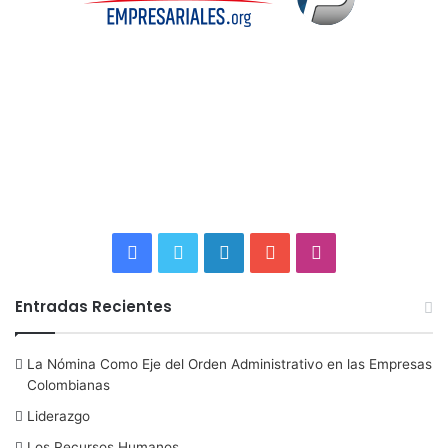
F
T
L
Y
I
a
w
i
o
n
Entradas Recientes
c
i
n
u
s
La Nómina Como Eje del Orden Administrativo en las Empresas
e
t
k
T
t
Colombianas
b
t
e
u
a
Liderazgo
Los Recursos Humanos