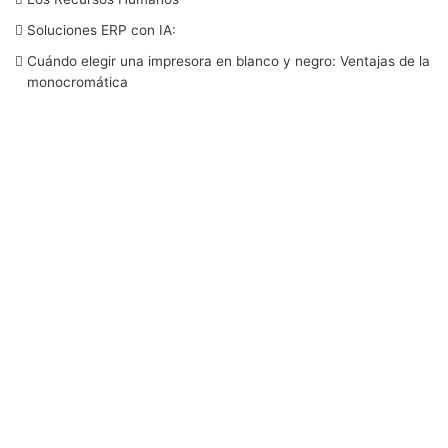
o
e
d
b
g
Soluciones ERP con IA:
o
r
I
e
r
Cuándo elegir una impresora en blanco y negro: Ventajas de la
monocromática
k
n
a
m