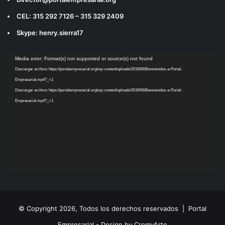
CEL: 315 292 7126 – 315 329 2409
Skype: henry.sierra17
Reproductor
Media error: Format(s) not supported or source(s) not found
de
Descargar archivo: https://portalempresarial.org/wp-content/uploads/2019/06/Bienvenidos-a-Portal-
vídeo
Empresarial.mp4?_=1
Descargar archivo: https://portalempresarial.org/wp-content/uploads/2019/06/Bienvenidos-a-Portal-
Empresarial.mp4?_=1
© Copyright 2026, Todos los derechos reservados |
Portal
Empresarial - Design by CromyArte