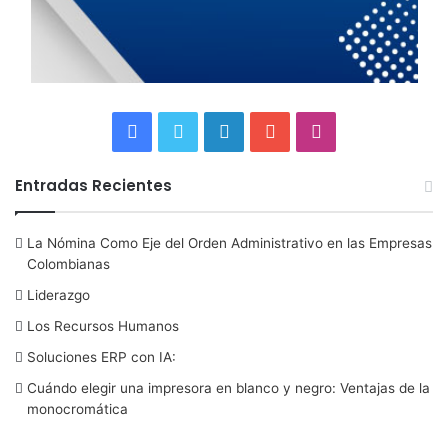
F
T
L
Y
I
a
w
i
o
n
Entradas Recientes
c
i
n
u
s
La Nómina Como Eje del Orden Administrativo en las Empresas
e
t
k
T
t
Colombianas
b
t
e
u
a
Liderazgo
Los Recursos Humanos
o
e
d
b
g
Soluciones ERP con IA:
o
r
I
e
r
Cuándo elegir una impresora en blanco y negro: Ventajas de la
monocromática
k
n
a