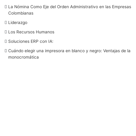
La Nómina Como Eje del Orden Administrativo en las Empresas
e
t
k
T
t
Colombianas
b
t
e
u
a
Liderazgo
Los Recursos Humanos
o
e
d
b
g
Soluciones ERP con IA:
o
r
I
e
r
Cuándo elegir una impresora en blanco y negro: Ventajas de la
monocromática
k
n
a
m