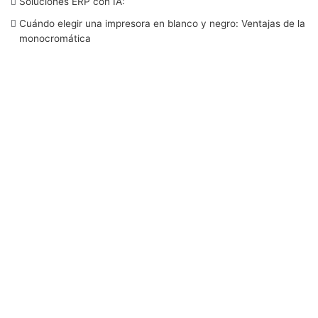
Soluciones ERP con IA:
o
r
I
e
r
Cuándo elegir una impresora en blanco y negro: Ventajas de la
monocromática
k
n
a
m