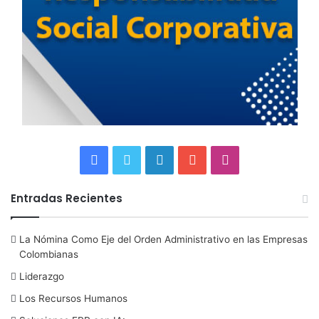
F
T
L
Y
I
a
w
i
o
n
Entradas Recientes
c
i
n
u
s
La Nómina Como Eje del Orden Administrativo en las Empresas
e
t
k
T
t
Colombianas
b
t
e
u
a
Liderazgo
Los Recursos Humanos
o
e
d
b
g