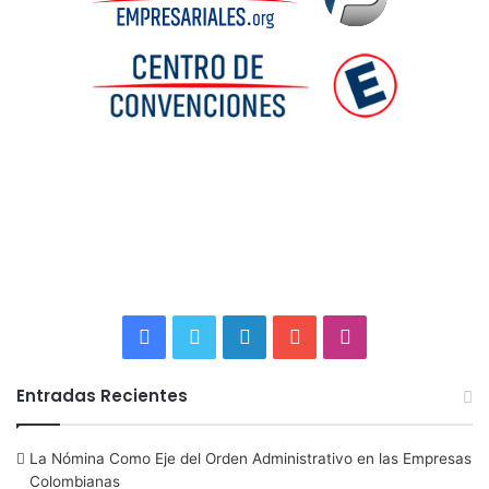
F
T
L
Y
I
a
w
i
o
n
Entradas Recientes
c
i
n
u
s
La Nómina Como Eje del Orden Administrativo en las Empresas
e
t
k
T
t
Colombianas