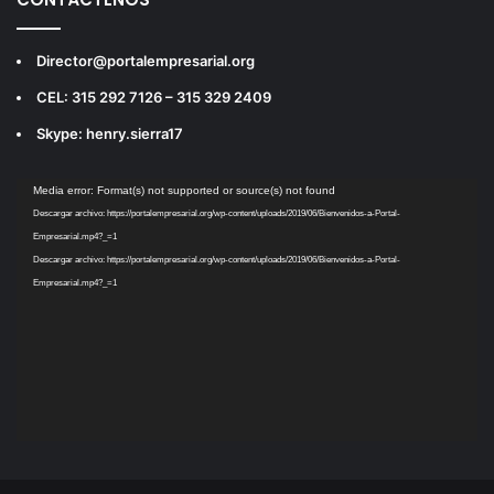
Director@portalempresarial.org
CEL: 315 292 7126 – 315 329 2409
Skype: henry.sierra17
Reproductor
Media error: Format(s) not supported or source(s) not found
de
Descargar archivo: https://portalempresarial.org/wp-content/uploads/2019/06/Bienvenidos-a-Portal-
vídeo
Empresarial.mp4?_=1
Descargar archivo: https://portalempresarial.org/wp-content/uploads/2019/06/Bienvenidos-a-Portal-
Empresarial.mp4?_=1