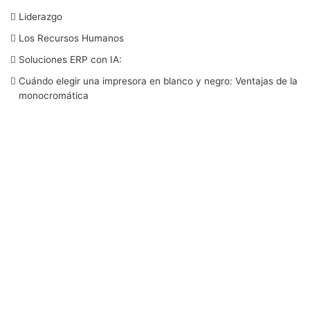
b
t
e
u
a
Liderazgo
Los Recursos Humanos
o
e
d
b
g
Soluciones ERP con IA:
o
r
I
e
r
Cuándo elegir una impresora en blanco y negro: Ventajas de la
monocromática
k
n
a
m