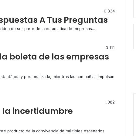
0
334
espuestas A Tus Preguntas
La idea de ser parte de la estadística de empresas…
0
111
: la boleta de las empresas
F
a
T
c
L
stantánea y personalizada, mientras las compañías impulsan
e
i
i
Y
b
t
n
o
I
o
t
k
u
n
o
e
e
T
s
1.082
k
r
d
u
t
la incertidumbre
I
b
a
n
e
g
r
a
nte producto de la convivencia de múltiples escenarios