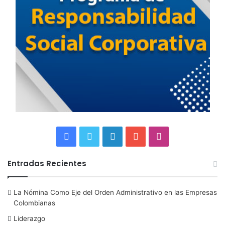
F
T
L
Y
I
a
w
i
o
n
Entradas Recientes
c
i
n
u
s
La Nómina Como Eje del Orden Administrativo en las Empresas
e
t
k
T
t
Colombianas
b
t
e
u
a
Liderazgo