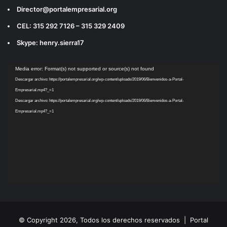
Director@portalempresarial.org
CEL: 315 292 7126 – 315 329 2409
Skype: henry.sierra17
Reproductor
Media error: Format(s) not supported or source(s) not found
de
Descargar archivo: https://portalempresarial.org/wp-content/uploads/2019/06/Bienvenidos-a-Portal-
vídeo
Empresarial.mp4?_=1
Descargar archivo: https://portalempresarial.org/wp-content/uploads/2019/06/Bienvenidos-a-Portal-
Empresarial.mp4?_=1
© Copyright 2026, Todos los derechos reservados |
Portal