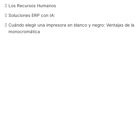
Los Recursos Humanos
o
e
d
b
g
Soluciones ERP con IA:
o
r
I
e
r
Cuándo elegir una impresora en blanco y negro: Ventajas de la
monocromática
k
n
a
m