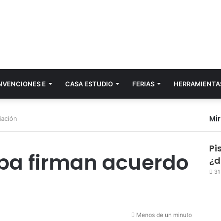
NVENCIONES E
CASA ESTUDIO
FERIAS
HERRAMIENTA
Mi
iación
Pi
ba firman acuerdo
¿d
31
Menos de un minuto