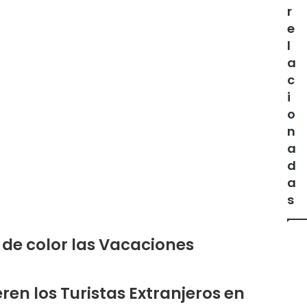
r
e
l
a
c
i
o
n
a
d
a
s
r de color las Vacaciones
ren los Turistas Extranjeros en