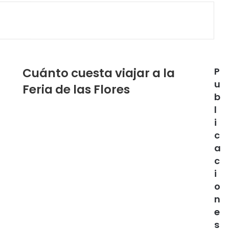
Cuánto cuesta viajar a la
P
u
Feria de las Flores
b
l
i
c
a
c
i
o
n
e
s