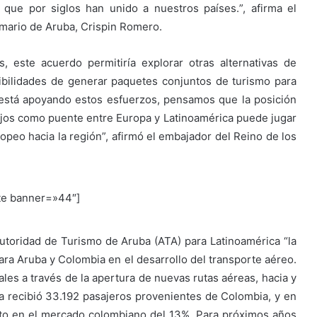
que por siglos han unido a nuestros países.
”, afirma el
imario de Aruba, Crispin Romero.
, este acuerdo permitiría explorar otras alternativas de
bilidades de generar paquetes conjuntos de turismo para
está apoyando estos esfuerzos, pensamos que la posición
ajos como puente entre Europa y Latinoamérica puede jugar
opeo hacia la región”, afirmó el embajador del Reino de los
te banner=»44″]
 Autoridad de Turismo de Aruba (ATA) para Latinoamérica “la
ara Aruba y Colombia en el desarrollo del transporte aéreo.
es a través de la apertura de nuevas rutas aéreas, hacia y
a recibió 33.192 pasajeros provenientes de Colombia, y en
nto en el mercado colombiano del 13%. Para próximos años