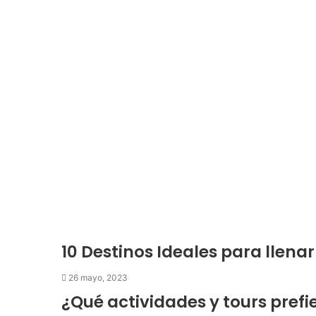
l
e
c
t
r
ó
n
i
c
o
10 Destinos Ideales para llena
26 mayo, 2023
¿Qué actividades y tours prefie