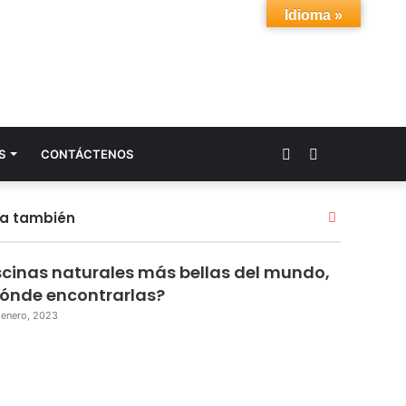
Idioma »
Acceso
Buscar
S
CONTÁCTENOS
por
ra también
C
e
r
scinas naturales más bellas del mundo,
r
a
ónde encontrarlas?
r
 enero, 2023