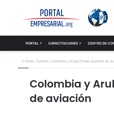
PORTAL
CAPACITACIONES
CENTRO DE CO
Inicio
/
Turismo
/
Colombia y Aruba firman acuerdo de av
Colombia y Aru
de aviación