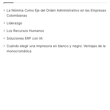
c
i
n
u
s
La Nómina Como Eje del Orden Administrativo en las Empresas
e
t
k
T
t
Colombianas
b
t
e
u
a
Liderazgo
Los Recursos Humanos
o
e
d
b
g
Soluciones ERP con IA:
o
r
I
e
r
Cuándo elegir una impresora en blanco y negro: Ventajas de la
monocromática
k
n
a
m