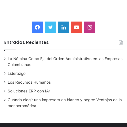
F
T
L
Y
I
a
w
i
o
n
Entradas Recientes
c
i
n
u
s
La Nómina Como Eje del Orden Administrativo en las Empresas
e
t
k
T
t
Colombianas
b
t
e
u
a
Liderazgo
Los Recursos Humanos
o
e
d
b
g
Soluciones ERP con IA:
o
r
I
e
r
Cuándo elegir una impresora en blanco y negro: Ventajas de la
monocromática
k
n
a
m