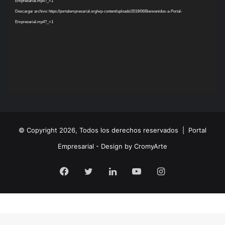
vídeo
Empresarial.mp4?_=1
Descargar archivo: https://portalempresarial.org/wp-content/uploads/2019/06/Bienvenidos-a-Portal-
Empresarial.mp4?_=1
© Copyright 2026, Todos los derechos reservados |
Portal
Empresarial - Design by CromyArte
Facebook
Twitter
LinkedIn
YouTube
Instagram