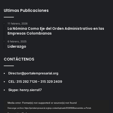
Ultimas Publicaciones
11 febrero, 2026
La Nómina Como Eje del Orden Administrativo en las
Empresas Colombianas
6 febrero, 2025
Liderazgo
CONTÁCTENOS
Director@portalempresarial.org
CEL: 315 292 7126 – 315 329 2409
Skype: henry.sierra17
Reproductor
Media error: Format(s) not supported or source(s) not found
de
Descargar archivo: https://portalempresarial.org/wp-content/uploads/2019/06/Bienvenidos-a-Portal-