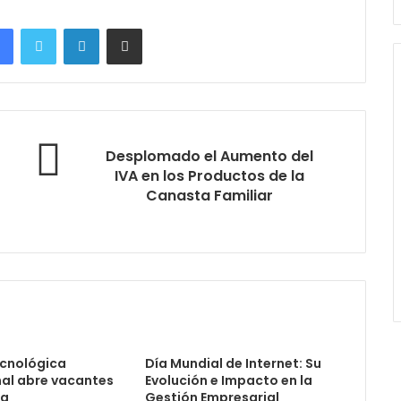
Facebook
Twitter
LinkedIn
Compartir por correo electrónico
Desplomado el Aumento del
IVA en los Productos de la
Canasta Familiar
cnológica
Día Mundial de Internet: Su
nal abre vacantes
Evolución e Impacto en la
ia
Gestión Empresarial