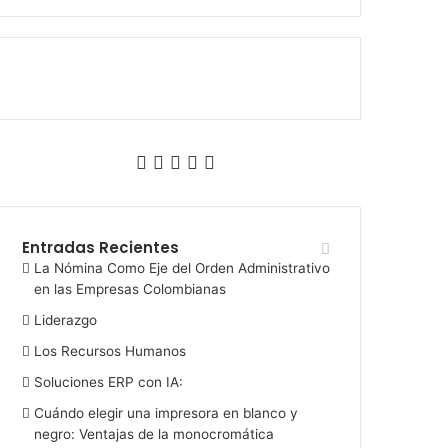
F
T
L
Y
I
a
w
i
o
n
c
i
n
u
s
Entradas Recientes
La Nómina Como Eje del Orden Administrativo
e
t
k
T
t
en las Empresas Colombianas
Liderazgo
b
t
e
u
a
Los Recursos Humanos
o
e
d
b
g
Soluciones ERP con IA:
o
r
I
e
r
Cuándo elegir una impresora en blanco y
negro: Ventajas de la monocromática
k
n
a