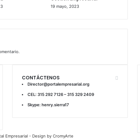
23
19 mayo, 2023
omentario.
CONTÁCTENOS
Director@portalempresarial.org
CEL: 315 292 7126 – 315 329 2409
Skype: henry.sierra17
tal Empresarial - Design by CromyArte