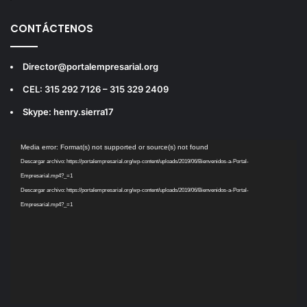
CONTÁCTENOS
Director@portalempresarial.org
CEL: 315 292 7126 – 315 329 2409
Skype: henry.sierra17
Reproductor
Media error: Format(s) not supported or source(s) not found
de
Descargar archivo: https://portalempresarial.org/wp-content/uploads/2019/06/Bienvenidos-a-Portal-
vídeo
Empresarial.mp4?_=1
Descargar archivo: https://portalempresarial.org/wp-content/uploads/2019/06/Bienvenidos-a-Portal-
Empresarial.mp4?_=1