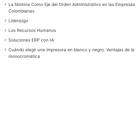
La Nómina Como Eje del Orden Administrativo en las Empresas
e
t
k
T
t
Colombianas
b
t
e
u
a
Liderazgo
Los Recursos Humanos
o
e
d
b
g
Soluciones ERP con IA:
o
r
I
e
r
Cuándo elegir una impresora en blanco y negro: Ventajas de la
monocromática
k
n
a
m