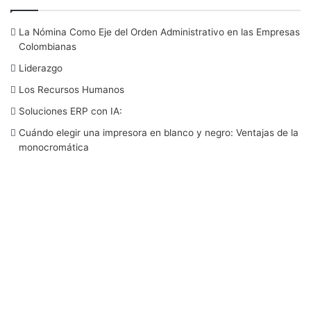
c
i
n
u
s
La Nómina Como Eje del Orden Administrativo en las Empresas
e
t
k
T
t
Colombianas
b
t
e
u
a
Liderazgo
Los Recursos Humanos
o
e
d
b
g
Soluciones ERP con IA:
o
r
I
e
r
Cuándo elegir una impresora en blanco y negro: Ventajas de la
monocromática
k
n
a
m