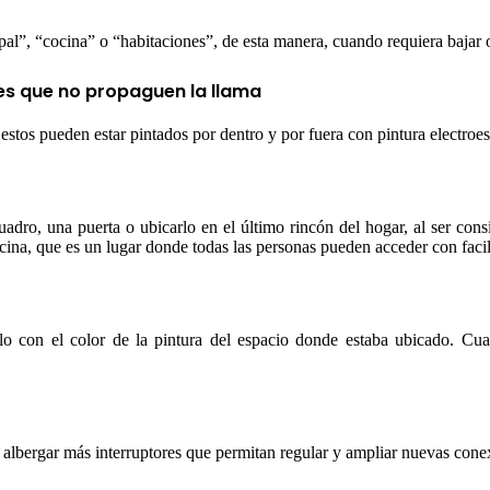
al”, “cocina” o “habitaciones”, de esta manera, cuando requiera bajar o
es que no propaguen la llama
stos pueden estar pintados por dentro y por fuera con pintura electroes
dro, una puerta o ubicarlo en el último rincón del hogar, al ser consi
ocina, que es un lugar donde todas las personas pueden acceder con facil
rlo con el color de la pintura del espacio donde estaba ubicado. Cu
r, albergar más interruptores que permitan regular y ampliar nuevas cone