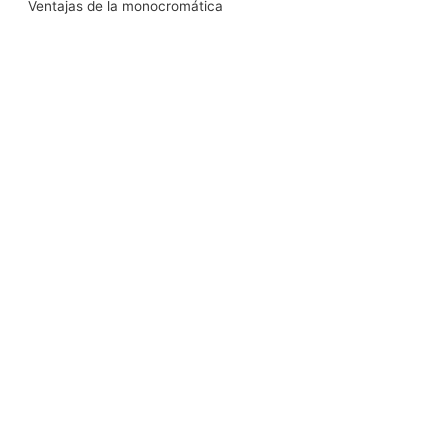
Ventajas de la monocromática
k
n
a
m