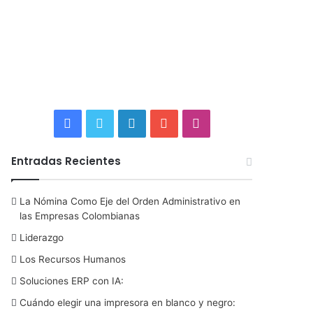
F
T
L
Y
I
a
w
i
o
n
Entradas Recientes
c
i
n
u
s
La Nómina Como Eje del Orden Administrativo en
e
t
k
T
t
las Empresas Colombianas
b
t
e
u
a
Liderazgo
Los Recursos Humanos
o
e
d
b
g
Soluciones ERP con IA:
o
r
I
e
r
Cuándo elegir una impresora en blanco y negro: