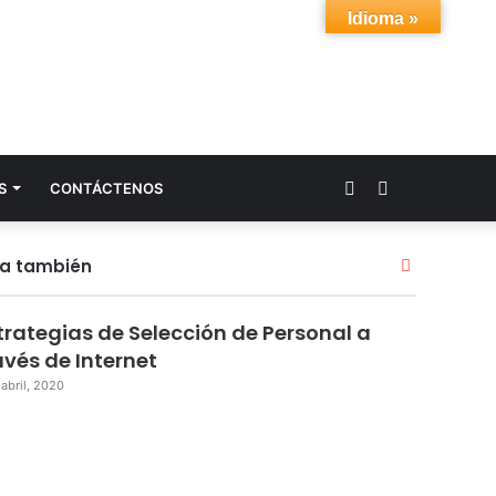
Idioma »
Acceso
Buscar
S
CONTÁCTENOS
por
ra también
C
e
r
trategias de Selección de Personal a
r
a
avés de Internet
r
 abril, 2020