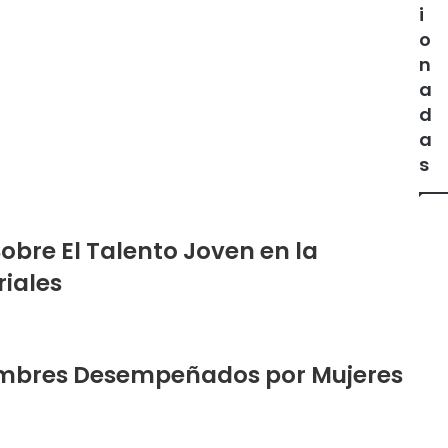
i
o
n
a
d
a
s
obre El Talento Joven en la
iales
Hombres Desempeñados por Mujeres