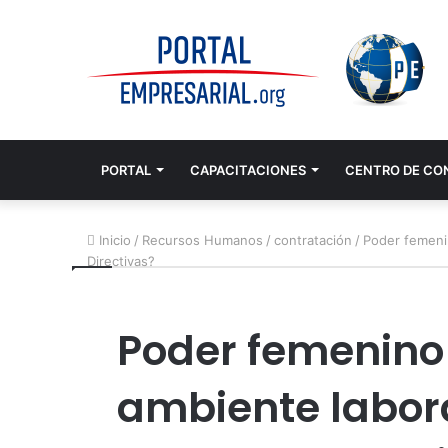
PORTAL
CAPACITACIONES
CENTRO DE CO
Inicio
/
Recursos Humanos
/
contratación
/
Poder femenin
Directivas?
Poder femenino 
ambiente labora