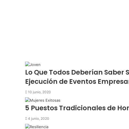
n
i
c
o
Lo Que Todos Deberían Saber S
Ejecución de Eventos Empresar
10 junio, 2020
5 Puestos Tradicionales de 
4 junio, 2020