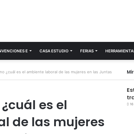
NVENCIONES E
CASA ESTUDIO
FERIAS
HERRAMIENTA
Mi
o ¿cuál es el ambiente laboral de las mujeres en las Juntas
Es
tr
¿cuál es el
16
l de las mujeres