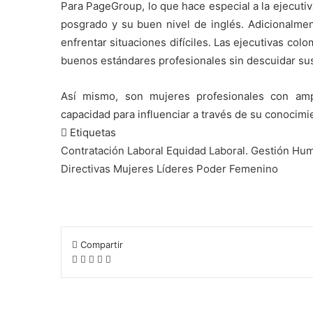
Para PageGroup, lo que hace especial a la ejecuti
posgrado y su buen nivel de inglés. Adicionalment
enfrentar situaciones difíciles. Las ejecutivas c
buenos estándares profesionales sin descuidar sus 
Así mismo, son mujeres profesionales con amp
capacidad para influenciar a través de su conocimie
Etiquetas
Contratación Laboral
Equidad Laboral.
Gestión Hu
Directivas
Mujeres Líderes
Poder Femenino
Compartir
F
T
L
W
C
a
w
i
h
o
c
i
n
a
m
e
t
k
t
p