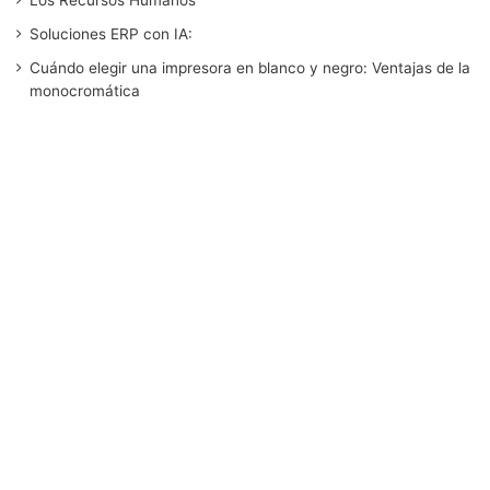
o
e
d
b
g
Soluciones ERP con IA:
o
r
I
e
r
Cuándo elegir una impresora en blanco y negro: Ventajas de la
monocromática
k
n
a
m