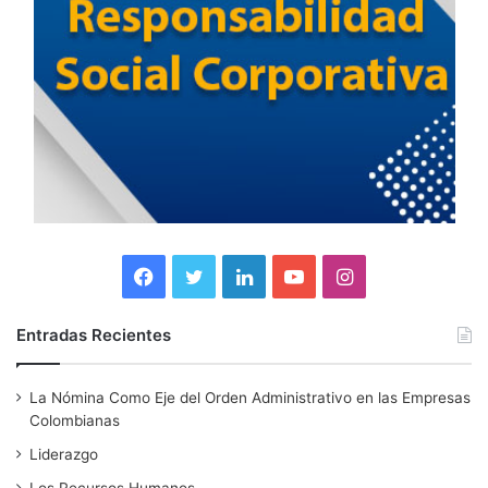
F
T
L
Y
I
a
w
i
o
n
Entradas Recientes
c
i
n
u
s
La Nómina Como Eje del Orden Administrativo en las Empresas
e
t
k
T
t
Colombianas
b
t
e
u
a
Liderazgo
Los Recursos Humanos