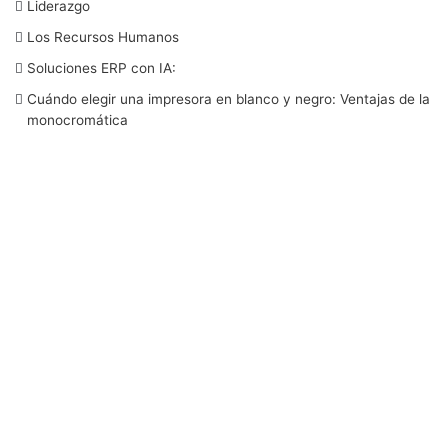
b
t
e
u
a
Liderazgo
Los Recursos Humanos
o
e
d
b
g
Soluciones ERP con IA:
o
r
I
e
r
Cuándo elegir una impresora en blanco y negro: Ventajas de la
monocromática
k
n
a
m