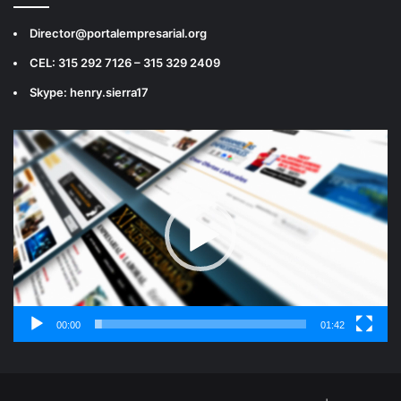
Director@portalempresarial.org
CEL: 315 292 7126 – 315 329 2409
Skype: henry.sierra17
Reproductor
de
vídeo
00:00
01:42