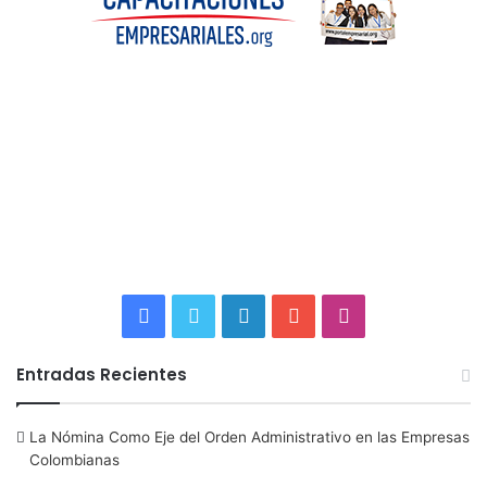
F
T
L
Y
I
a
w
i
o
n
Entradas Recientes
c
i
n
u
s
La Nómina Como Eje del Orden Administrativo en las Empresas
e
t
k
T
t
Colombianas