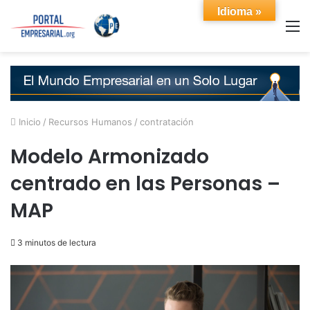
Idioma »
M
Inicio
/
Recursos Humanos
/
contratación
Modelo Armonizado
centrado en las Personas –
MAP
3 minutos de lectura