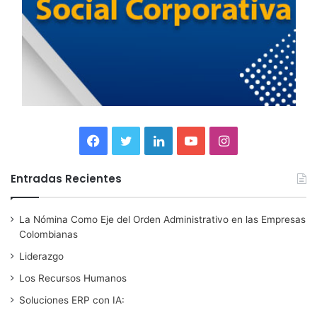
F
T
L
Y
I
a
w
i
o
n
Entradas Recientes
c
i
n
u
s
La Nómina Como Eje del Orden Administrativo en las Empresas
e
t
k
T
t
Colombianas
b
t
e
u
a
Liderazgo
Los Recursos Humanos
o
e
d
b
g
Soluciones ERP con IA:
o
r
I
e
r