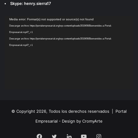
Skype: henry.sierra17
Reproductor
Media error: Format(s) not supported or source(s) not found
de
Descargar archivo: https://portalempresarial.org/wp-content/uploads/2019/06/Bienvenidos-a-Portal-
vídeo
Empresarial.mp4?_=1
Descargar archivo: https://portalempresarial.org/wp-content/uploads/2019/06/Bienvenidos-a-Portal-
Empresarial.mp4?_=1
© Copyright 2026, Todos los derechos reservados |
Portal
Empresarial - Design by CromyArte
Facebook
Twitter
LinkedIn
YouTube
Instagram