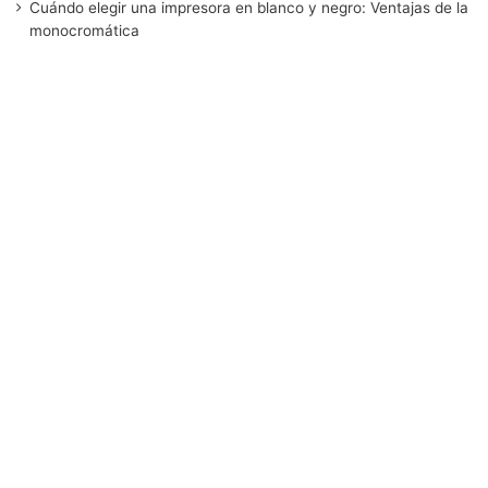
Cuándo elegir una impresora en blanco y negro: Ventajas de la
monocromática
k
n
a
m