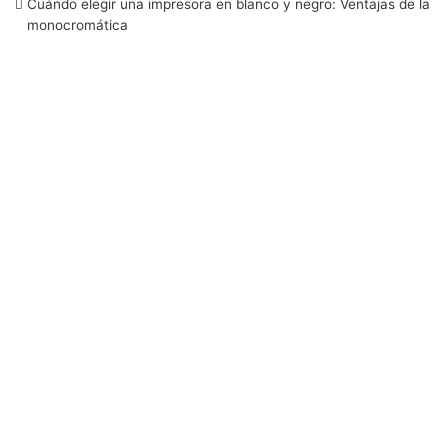
Cuándo elegir una impresora en blanco y negro: Ventajas de la
monocromática
k
n
a
m