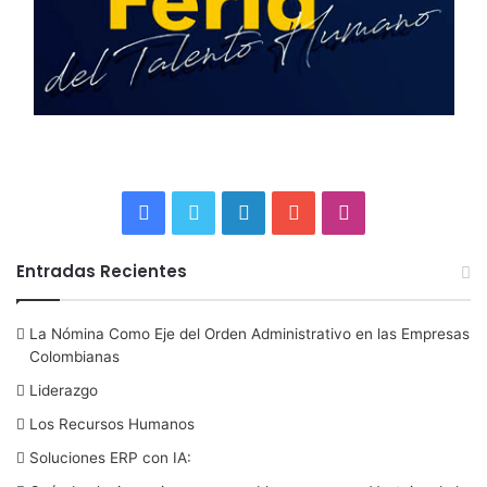
F
T
L
Y
I
a
w
i
o
n
Entradas Recientes
c
i
n
u
s
La Nómina Como Eje del Orden Administrativo en las Empresas
e
t
k
T
t
Colombianas
b
t
e
u
a
Liderazgo
Los Recursos Humanos
o
e
d
b
g
Soluciones ERP con IA:
o
r
I
e
r