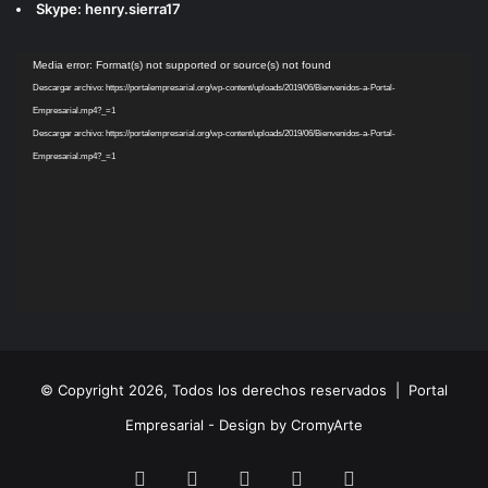
Skype: henry.sierra17
Reproductor
Media error: Format(s) not supported or source(s) not found
de
Descargar archivo: https://portalempresarial.org/wp-content/uploads/2019/06/Bienvenidos-a-Portal-
vídeo
Empresarial.mp4?_=1
Descargar archivo: https://portalempresarial.org/wp-content/uploads/2019/06/Bienvenidos-a-Portal-
Empresarial.mp4?_=1
© Copyright 2026, Todos los derechos reservados |
Portal
Empresarial - Design by CromyArte
Facebook
Twitter
LinkedIn
YouTube
Instagram