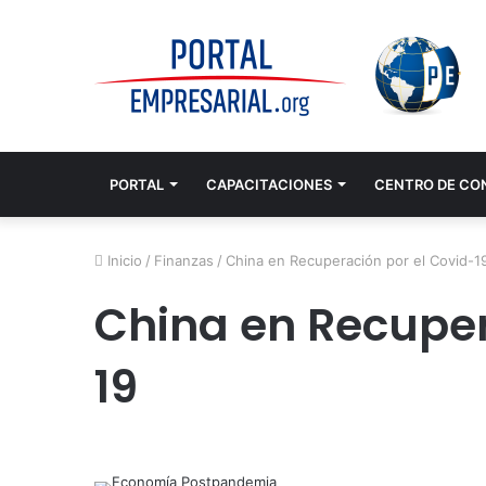
PORTAL
CAPACITACIONES
CENTRO DE CO
Inicio
/
Finanzas
/
China en Recuperación por el Covid-1
China en Recuper
19