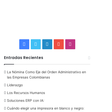
F
T
L
Y
I
a
w
i
o
n
Entradas Recientes
c
i
n
u
s
La Nómina Como Eje del Orden Administrativo en
e
t
k
T
t
las Empresas Colombianas
b
t
e
u
a
Liderazgo
Los Recursos Humanos
o
e
d
b
g
Soluciones ERP con IA:
o
r
I
e
r
Cuándo elegir una impresora en blanco y negro: