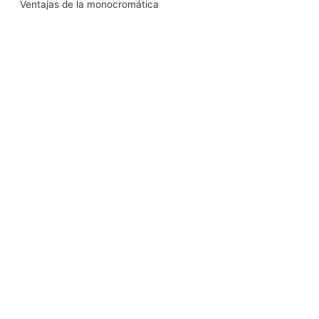
Ventajas de la monocromática
k
n
a
m