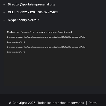
Director@portalempresarial.org
CEL: 315 292 7126 – 315 329 2409
Skype: henry.sierra17
Reproductor
Media error: Format(s) not supported or source(s) not found
de
Descargar archivo: https://portalempresarial.org/wp-content/uploads/2019/06/Bienvenidos-a-Portal-
vídeo
Empresarial.mp4?_=1
Descargar archivo: https://portalempresarial.org/wp-content/uploads/2019/06/Bienvenidos-a-Portal-
Empresarial.mp4?_=1
© Copyright 2026, Todos los derechos reservados |
Portal