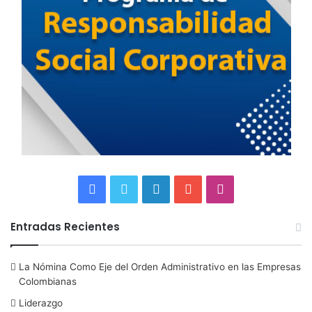
F
T
L
Y
I
a
w
i
o
n
Entradas Recientes
c
i
n
u
s
La Nómina Como Eje del Orden Administrativo en las Empresas
e
t
k
T
t
Colombianas
b
t
e
u
a
Liderazgo