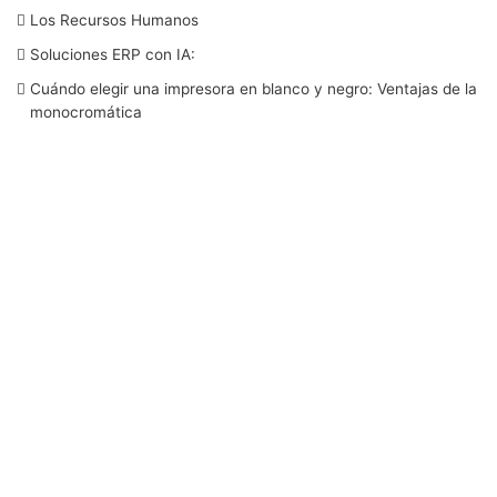
Los Recursos Humanos
o
e
d
b
g
Soluciones ERP con IA:
o
r
I
e
r
Cuándo elegir una impresora en blanco y negro: Ventajas de la
monocromática
k
n
a
m