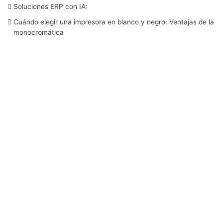
Soluciones ERP con IA:
o
r
I
e
r
Cuándo elegir una impresora en blanco y negro: Ventajas de la
monocromática
k
n
a
m