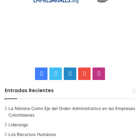
F
T
L
Y
I
a
w
i
o
n
Entradas Recientes
c
i
n
u
s
La Nómina Como Eje del Orden Administrativo en las Empresas
e
t
k
T
t
Colombianas
b
t
e
u
a
Liderazgo
Los Recursos Humanos
o
e
d
b
g