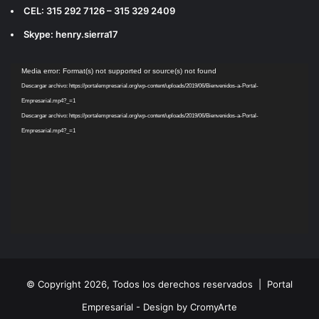
CEL: 315 292 7126 – 315 329 2409
Skype: henry.sierra17
Reproductor
Media error: Format(s) not supported or source(s) not found
de
Descargar archivo: https://portalempresarial.org/wp-content/uploads/2019/06/Bienvenidos-a-Portal-
vídeo
Empresarial.mp4?_=1
Descargar archivo: https://portalempresarial.org/wp-content/uploads/2019/06/Bienvenidos-a-Portal-
Empresarial.mp4?_=1
© Copyright 2026, Todos los derechos reservados |
Portal
Empresarial - Design by CromyArte