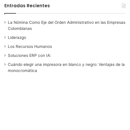
a
w
i
o
n
Entradas Recientes
c
i
n
u
s
La Nómina Como Eje del Orden Administrativo en las Empresas
e
t
k
T
t
Colombianas
b
t
e
u
a
Liderazgo
Los Recursos Humanos
o
e
d
b
g
Soluciones ERP con IA:
o
r
I
e
r
Cuándo elegir una impresora en blanco y negro: Ventajas de la
monocromática
k
n
a
m