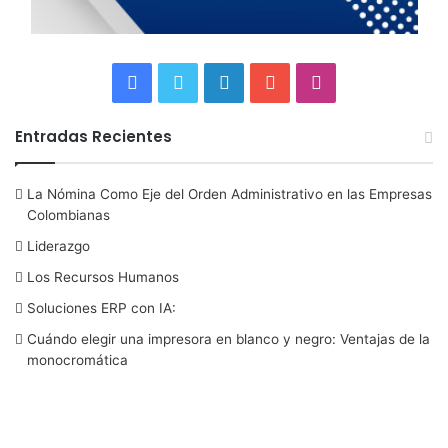
F
T
L
Y
I
a
w
i
o
n
Entradas Recientes
c
i
n
u
s
La Nómina Como Eje del Orden Administrativo en las Empresas
e
t
k
T
t
Colombianas
b
t
e
u
a
Liderazgo
Los Recursos Humanos
o
e
d
b
g
Soluciones ERP con IA:
o
r
I
e
r
Cuándo elegir una impresora en blanco y negro: Ventajas de la
monocromática
k
n
a
m