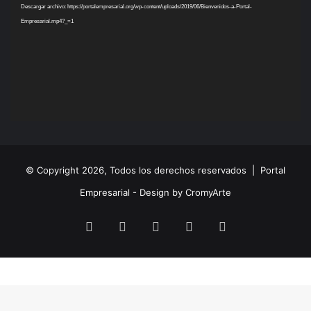
Descargar archivo: https://portalempresarial.org/wp-content/uploads/2019/06/Bienvenidos-a-Portal-
Empresarial.mp4?_=1
© Copyright 2026, Todos los derechos reservados |
Portal
Empresarial - Design by CromyArte
Facebook
Twitter
LinkedIn
YouTube
Instagram