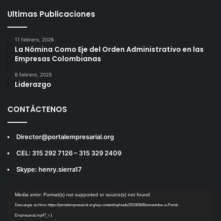
Ultimas Publicaciones
11 febrero, 2026
La Nómina Como Eje del Orden Administrativo en las
Empresas Colombianas
6 febrero, 2025
Liderazgo
CONTÁCTENOS
Director@portalempresarial.org
CEL: 315 292 7126 – 315 329 2409
Skype: henry.sierra17
Reproductor
Media error: Format(s) not supported or source(s) not found
de
Descargar archivo: https://portalempresarial.org/wp-content/uploads/2019/06/Bienvenidos-a-Portal-
vídeo
Empresarial.mp4?_=1