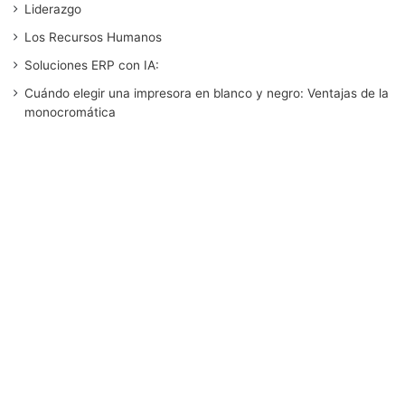
b
t
e
u
a
Liderazgo
Los Recursos Humanos
o
e
d
b
g
Soluciones ERP con IA:
o
r
I
e
r
Cuándo elegir una impresora en blanco y negro: Ventajas de la
monocromática
k
n
a
m