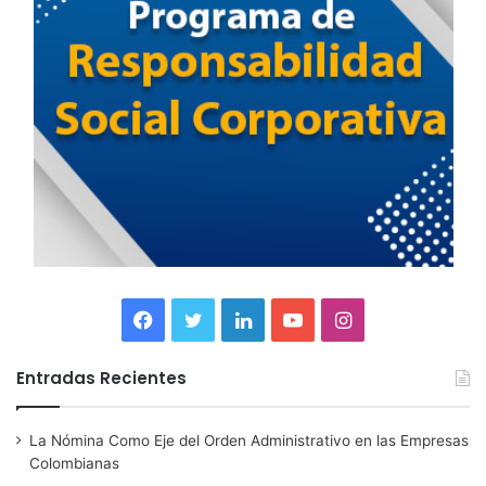
F
T
L
Y
I
a
w
i
o
n
Entradas Recientes
c
i
n
u
s
La Nómina Como Eje del Orden Administrativo en las Empresas
e
t
k
T
t
Colombianas